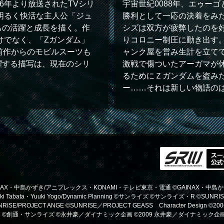
6年より放送されたTVシリ
宇宙世紀0088年、エゥー
明るく快活な主人公「ジュ
勝利として一応の決着をみ
ちの活躍と成長を描く。作
シズは双方が疲弊したのを
けでなく、「Zガンダム」
りコロニー制圧に動き出す。
た前作からのモビルスーツも
ャンク屋を営み生計を立て
躍する描写は、現在のシリ
激戦で傷ついたアーガマが
るためにＺガンダムを盗み
ー……それは新しい物語の
AINAX・中島かずき/アニプレックス・KONAMI・テレビ東京・電通 ©GAINAX・
aki Tabata・Yuuki Yogo/Dynamic Planning ©サンライズ ©サンライズ・R ©SUNRI
RISE/PROJECT ANGE ©SUNRISE／PROJECT GEASS Character Design ©20
©創通・サンライズ ©永井豪／ダイナミック企画 ©2009 永井豪／ダイナミック