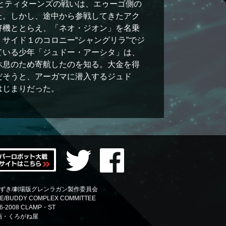
ゴとティターンズの戦いは、エゥーゴ側の
た。しかし、途中から参戦してきたアク
好機ととらえ、「ネオ・ジオン」を名乗
サイド１のコロニー“シャングリラ”でジ
ている少年「ジュドー・アーシタ」は、
休息のため寄航したのを知る。大金を得
だそうと、アーガマに潜入するジュド
はじまりだった。
中島かずき/劇場版グレンラガン製作委員会
SE/BUDDY COMPLEX COMMITTEE
06-2008 CLAMP・ST
企画・くろがね屋