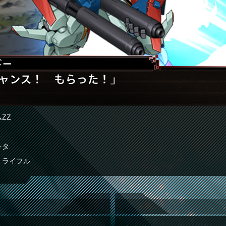
ΖΖ
シタ
・ライフル