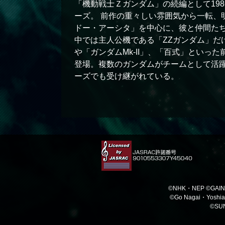
「機動戦士Ｚガンダム」の続編として198
ーズ。 前作の重々しい雰囲気から一転、
ドー・アーシタ」を中心に、彼と仲間た
中では主人公機である「ZZガンダム」だ
や「ガンダムMk-II」、「百式」といっ
登場。複数のガンダムがチームとして活
ーズでも受け継がれている。
©NHK・NEP ©G
©Go Nagai・Yoshi
©SUN