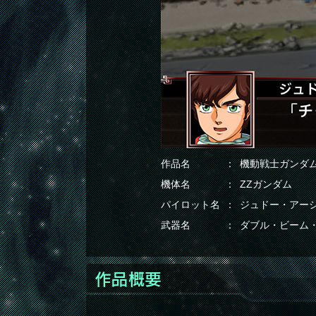
作品名
機動戦士ガンダム
機体名
ΖΖガンダム
パイロット名
ジュドー・アー
武器名
ダブル・ビーム